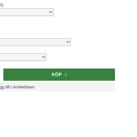
d)
KÖP
g till i önskelistan