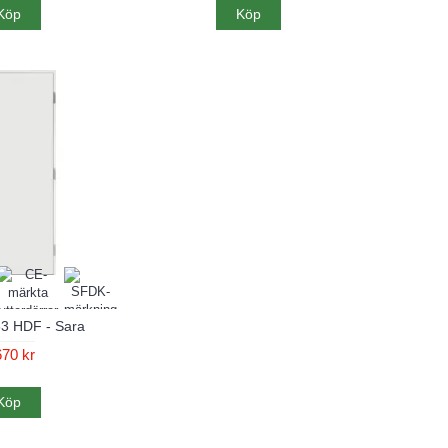
Köp
Köp
63 HDF - Sara
670 kr
Köp