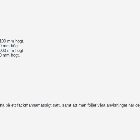
 2100 mm högt.
00 mm högt.
2000 mm högt
00 mm högt.
erna på ett fackmannamässigt sätt, samt att man följer våra anvisningar när de