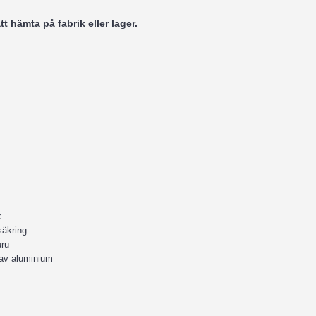
t hämta på fabrik eller lager.
k
säkring
uru
av aluminium