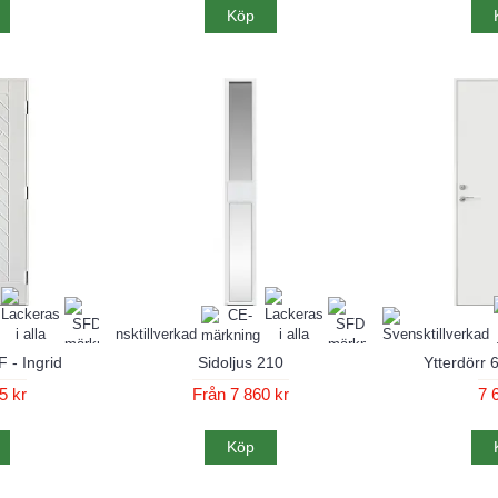
Köp
 - Ingrid
Sidoljus 210
Ytterdörr 
5 kr
Från 7 860 kr
7 
Köp