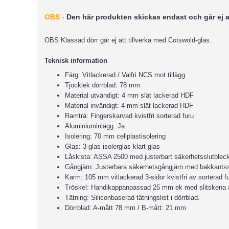
OBS -
D
en här produkten skickas endast och går ej at
OBS Klassad dörr går ej att tillverka med Cotswold-glas.
Teknisk information
Färg: Vitlackerad / Valfri NCS mot tillägg
Tjocklek dörrblad: 78 mm
Material utvändigt: 4 mm slät lackerad HDF
Material invändigt: 4 mm slät lackerad HDF
Ramträ: Fingerskarvad kvistfri sorterad furu
Aluminiuminlägg: Ja
Isolering: 70 mm cellplastisolering
Glas: 3-glas isolerglas klart glas
Låskista: ASSA 2500 med justerbart säkerhetsslutblec
Gångjärn: Justerbara säkerhetsgångjärn med bakkants
Karm: 105 mm vitlackerad 3-sidor kvistfri av sorterad f
Tröskel: Handikappanpassad 25 mm ek med slitskena 
Tätning: Siliconbaserad tätningslist i dörrblad.
Dörrblad: A-mått 78 mm / B-mått: 21 mm