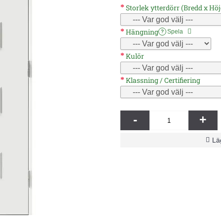
Storlek ytterdörr (Bredd x Höj
Hängning
Spela
?
Kulör
Klassning / Certifiering
-
+
Läg