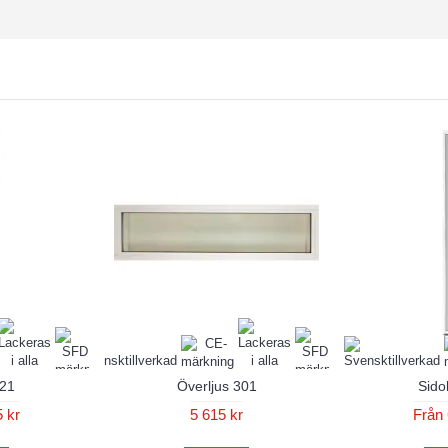
221
Överljus 301
Sido
 kr
5 615 kr
Från 