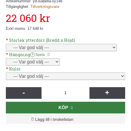
Artikelnummer:
yd-isabella-sy148
Tillgänglighet:
Tillverkningsvara
22 060 kr
Exkl moms: 17 648 kr
Storlek ytterdörr (Bredd x Höjd)
Hängning
Spela
?
Kulör
-
+
KÖP
Lägg till i önskelistan