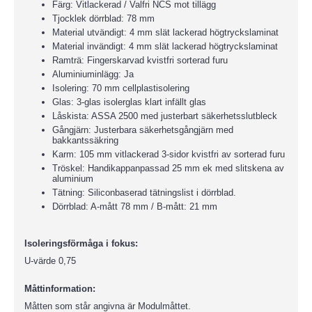
Färg: Vitlackerad / Valfri NCS mot tillägg
Tjocklek dörrblad: 78 mm
Material utvändigt: 4 mm slät lackerad högtryckslaminat
Material invändigt: 4 mm slät lackerad högtryckslaminat
Ramträ: Fingerskarvad kvistfri sorterad furu
Aluminiuminlägg: Ja
Isolering: 70 mm cellplastisolering
Glas: 3-glas isolerglas klart infällt glas
Låskista: ASSA 2500 med justerbart säkerhetsslutbleck
Gångjärn: Justerbara säkerhetsgångjärn med
bakkantssäkring
Karm: 105 mm vitlackerad 3-sidor kvistfri av sorterad furu
Tröskel: Handikappanpassad 25 mm ek med slitskena av
aluminium
Tätning: Siliconbaserad tätningslist i dörrblad.
Dörrblad: A-mått 78 mm / B-mått: 21 mm
Isoleringsförmåga i fokus:
U-värde 0,75
Måttinformation:
Måtten som står angivna är Modulmåttet.