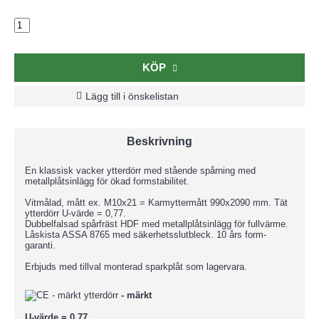
KÖP
Lägg till i önskelistan
Beskrivning
En klassisk vacker ytterdörr med stående spårning med
metallplåtsinlägg för ökad formstabilitet.
Vitmålad, mått ex. M10x21 = Karmyttermått 990x2090 mm. Tät
ytterdörr U-värde = 0,77.
Dubbelfalsad spårfräst HDF med metallplåtsinlägg för fullvärme.
Låskista ASSA 8765 med säkerhetsslutbleck. 10 års form-
garanti.
Erbjuds med tillval monterad sparkplåt som lagervara.
- märkt
U-värde = 0,77