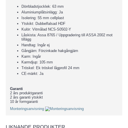
Dörrbladstjocklek: 63 mm
Aluminiumplåtsinlägg: Ja
Isolering: 55 mm cellplast
Ytskikt: Dubbelfalsad HDF
Kulör: Vitmålad NCS-S0502-Y
Låskista: Assa 8765 / Uppgradering till ASSA 2002 mot
tillägg
Handtag: Ingår ej
Gångjärn: Förzinkade hakgångjärn
Karm: Ingår
Karmdjup: 105 mm
Tröskel: Ek tröskel lågprofil 24 mm
CE-märkt: Ja
Garanti
2 års produktgaranti
2 års garanti ytskikt
10 år formgaranti
Monteringsanvisning
LIKNANDE PRODUKTER