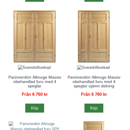
Parinnerdörr Allmoge Massiv
Parinnerdörr Allmoge Massiv
obehandlad furu med 4
obehandlad furu med 4
speglar
speglar ojämn delning
Från 6 760 kr
Från 6 760 kr
Köp
Köp