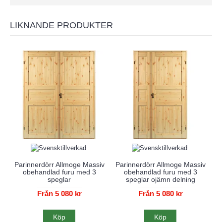
LIKNANDE PRODUKTER
Parinnerdörr Allmoge Massiv
Parinnerdörr Allmoge Massiv
obehandlad furu med 3
obehandlad furu med 3
speglar
speglar ojämn delning
Från 5 080 kr
Från 5 080 kr
Köp
Köp