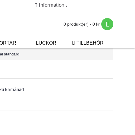
Information
in
Registrera
Betalning & Leverans
0 produkt(er) - 0 kr
ORTAR
LUCKOR
TILLBEHÖR
al standard
226 kr/månad