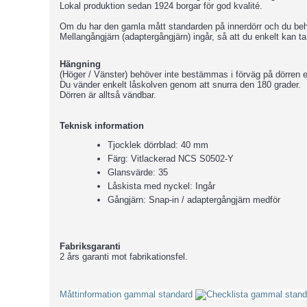
Lokal produktion sedan 1924 borgar för god kvalité.
Om du har den gamla mått standarden på innerdörr och du behöve
Mellangångjärn (adaptergångjärn) ingår, så att du enkelt kan 
Hängning
(Höger / Vänster) behöver inte bestämmas i förväg på dörren 
Du vänder enkelt låskolven genom att snurra den 180 grader
Dörren är alltså vändbar.
Teknisk information
Tjocklek dörrblad: 40 mm
Färg: Vitlackerad NCS S0502-Y
Glansvärde: 35
Låskista med nyckel: Ingår
Gångjärn: Snap-in / adaptergångjärn medför
Fabriksgaranti
2 års garanti mot fabrikationsfel.
Måttinformation gammal standard