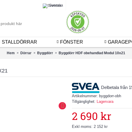
Logga 
Svenska
STALLDÖRRAR
FÖNSTER
GARAGEP
Hem
Dörrar
Byggdörr
Byggdörr HDF obehandlad Modul 10x21
X21
Delbetala från 
Artikelnummer:
byggdorr-obh
Tillgänglighet:
Lagervara
2 690 kr
Exkl moms: 2 152 kr