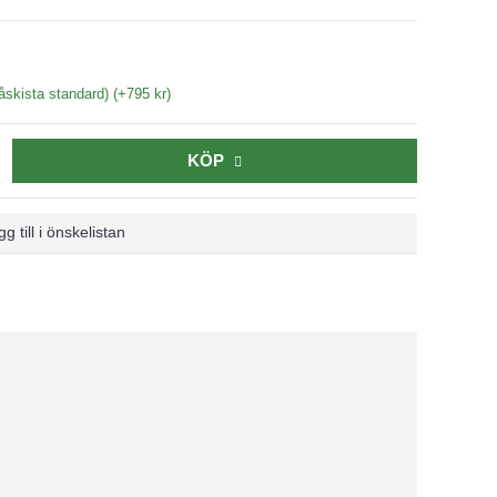
skista standard) (+795 kr)
KÖP
g till i önskelistan