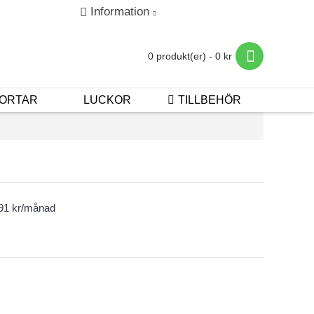
Information
in
Registrera
Betalning & Leverans
0 produkt(er) - 0 kr
ORTAR
LUCKOR
TILLBEHÖR
191 kr/månad